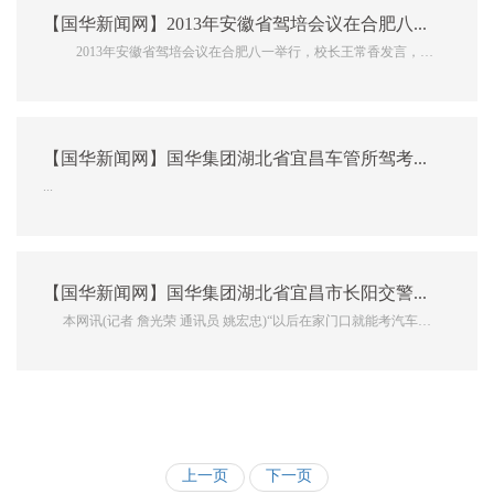
【国华新闻网】2013年安徽省驾培会议在合肥八一举行
2013年安徽省驾培会议在合肥八一举行，校长王常香发言，安
徽国华光电技术有限公司执行总裁张全雷率团参会。 ...
【国华新闻网】国华集团湖北省宜昌车管所驾考中心长阳考点正式开考
...
【国华新闻网】国华集团湖北省宜昌市长阳交警大队科目二考试中心启动仪式
本网讯(记者 詹光荣 通讯员 姚宏忠)“以后在家门口就能考汽车驾
驶证了”;5月28日上午，宜昌市车管所驾考试中心长阳考点正式启
动，从此结束了长阳市民到宜昌城区参加...
上一页
下一页