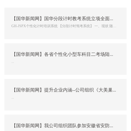
【国华新闻网】国华分段计时教考系统立项全面通过
GH-JSPX个性化计时培训系统 【分段计时驾考系统】 一、现状 随着
我国经济的高速发展，家庭轿车消费的迅速普及，机动车驾驶技能已
从专业的职业技能转变成为大众的基本生活技能。驾驶员培训行业也
随着驾驶人群的快速增长而发展。面对激增的驾培机构、...
【国华新闻网】各省个性化小型车科目二考场陆续投入使用，彰显国华科技实力领跑行业
...
【国华新闻网】提升企业内涵--公司组织《大美巢湖、魅力滨湖》摄影大赛
...
【国华新闻网】我公司组织团队参加安徽省安防从业单位工程技术培训班学习