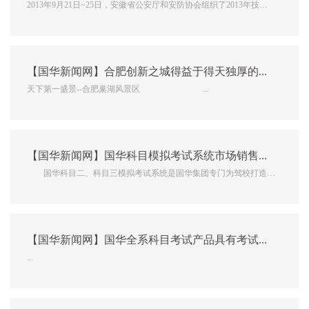
2013年9月21日~25日，安徽省公安厅和安防协会组织了2013年技防
从业技术人员第二排培训班，作为安徽省安防协会会员单位，我公司
组织团队参加。 根据皖安协[2013]6号文件精神，《安徽省安全技术
防范行业资质等级管理办法》于2013年1...
【国华新闻网】合肥创新之城得益于得天独厚的人文自然环境
天下第一盛景--合肥巢湖风景区 ...
【国华新闻网】国华科目模拟考试系统市场销售火爆
国华科目二、科目三模拟考试系统是国华集团专门为驾校打造的
考前模拟考试产品。改变传统驾考商业模式、进一步的提高科目二、
科目三考试合格率的模拟考试 车。是社会...
【国华新闻网】国华全系科目考试产品具有考试过程再回放功能
...