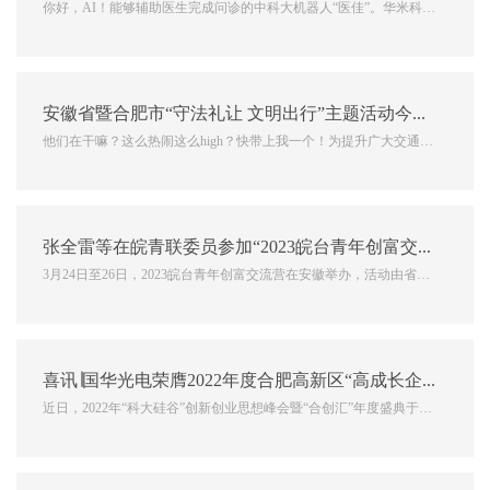
你好，AI！能够辅助医生完成问诊的中科大机器人“医佳”。华米科技
工作人员展示使用手环支付购买饮用水。合肥东超科技有限公司将
“空中成像”带进智能驾舱，图为工作人员在演示。2022科大讯飞开发
者节。中国声谷外景。市民正在体验安徽嘻哈网络技术有限...
安徽省暨合肥市“守法礼让 文明出行”主题活动今日在合肥淮河路步行举行，嘻哈学车参加了活动！
他们在干嘛？这么热闹这么high？快带上我一个！为提升广大交通参
与者的安全意识和防护能力，有效预防和减少道路交通事故发生，4
月7日下午，由安徽省公安厅交警总队、合肥市公安局指导，合肥市
公安局交通警察支队主办的“守法礼让 文明出行”...
张全雷等在皖青联委员参加“2023皖台青年创富交流营”活动
3月24日至26日，2023皖台青年创富交流营在安徽举办，活动由省台
办、团省委、全国台企联浙江安徽工作区主办，省台办、团省委负责
同志和全国台企联浙江安徽工作区、淡江大学华东校友会负责人等出
席活动并致辞，省发改委、合肥市台办、安巢经开区、肥西...
喜讯∣国华光电荣膺2022年度合肥高新区“高成长企业”
近日，2022年“科大硅谷”创新创业思想峰会暨“合创汇”年度盛典于高
新区中安创谷全球路演中心盛大开幕。此次盛典对高成长企业进行了
表彰，并正式发布了《2022年度高成长企业发展报告及“双五双十”企
业培育方案》，安徽国华光电技术有限公司被授予“...