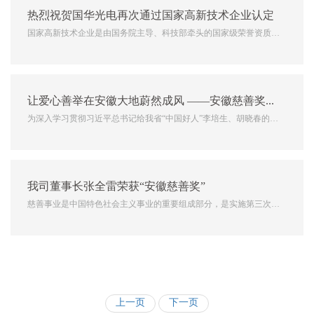
热烈祝贺国华光电再次通过国家高新技术企业认定
国家高新技术企业是由国务院主导、科技部牵头的国家级荣誉资质，
是我国科技类企业中的“国”字招牌，其认定需要经过各级政府、科
技、财政等多部门层层审核与考评。该证书不仅是科研企业在业内的
最高荣誉之一，也是目前国内对企业在科技综合实力方面最权威的
让爱心善举在安徽大地蔚然成风 ——安徽慈善奖发布仪式在肥举行
评...
为深入学习贯彻习近平总书记给我省“中国好人”李培生、胡晓春的重
要回信精神，营造向上向善的慈善氛围，在9月5号第7个“中华慈善
日”当天，由省民政厅主办的 “安徽慈善奖”发布仪式在合肥举行，安
徽国华光电技术有限公司、安徽嘻哈网络技术有...
我司董事长张全雷荣获“安徽慈善奖”
慈善事业是中国特色社会主义事业的重要组成部分，是实施第三次分
配、促进共同富裕的重要途径，是社会文明进步的重要标志。为表彰
慈善领域的先进典型，经省委、省政府批准，省民政厅开展“安徽慈
善奖”评选表彰活动，经有关方面推荐、评委会审议、征求相关部
门...
上一页
下一页