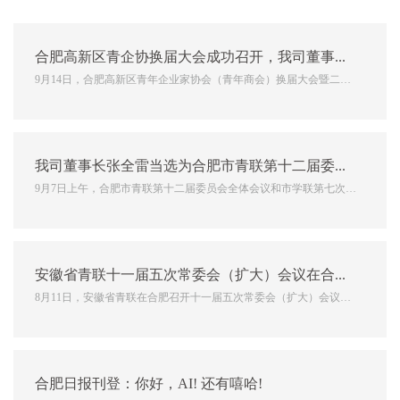
合肥高新区青企协换届大会成功召开，我司董事长张全雷任第二届常务理事、副会长
9月14日，合肥高新区青年企业家协会（青年商会）换届大会暨二届
一次会员大会在中安创谷全球路演中心召开。高新区300多名青年企
业家共赴这场盛会，接力青年事业发展的长征路。大会全面总结第一
届工作，研究部署今后一段时期工作，选举产生了第二届理事、...
我司董事长张全雷当选为合肥市青联第十二届委员会常委、科学技术和技能人才界别副主任委员
9月7日上午，合肥市青联第十二届委员会全体会议和市学联第七次代
表大会在市政务中心召开。市委副书记路军、团省委副书记叶征出席
开幕会并讲话，市领导张业锁、何庆瑞出席。 路军充分肯定了过去
五年来市青联、学联工作取得的成绩。他指出，广大青...
安徽省青联十一届五次常委会（扩大）会议在合肥召开
8月11日，安徽省青联在合肥召开十一届五次常委会（扩大）会议。
团省委副书记、省青联主席李波出席会议并讲话，团省委副书记、省
青联副主席叶征主持会议，省青联副主席李红、刘义富、释圆藏、潘
保春、潘昱竹、朱洪波和省青联常委等80余人参加会议。会议认...
合肥日报刊登：你好，AI! 还有嘻哈!